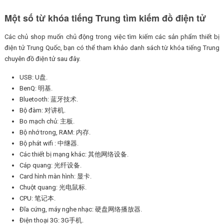
Một số từ khóa tiếng Trung tìm kiếm đồ điện tử
Các chủ shop muốn chủ động trong việc tìm kiếm các sản phẩm thiết bị
điện tử Trung Quốc, bạn có thể tham khảo danh sách từ khóa tiếng Trung
chuyên đồ điện tử sau đây.
USB: U盘.
BenQ: 明基.
Bluetooth: 蓝牙技术.
Bộ đàm: 对讲机.
Bo mạch chủ: 主板.
Bộ nhớ trong, RAM: 内存.
Bộ phát wifi : 中继器.
Các thiết bị mạng khác: 其他网络设备.
Cáp quang: 光纤设备.
Card hình màn hình: 显卡.
Chuột quang: 光电鼠标.
CPU: 笔记本.
Đĩa cứng, máy nghe nhạc: 硬盘网络播放器.
Điện thoại 3G: 3G手机.