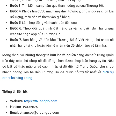
Bước 3:
Tìm kiếm sản phẩm qua thanh công cụ của Thương Đô.
Bước 4:
Khi đã tìm được mặt hàng điện tử ưng ý, chủ shop sẽ chọn lựa
số lượng, màu sắc và thêm vào giỏ hàng.
Bước 5
: Làm hợp đồng và thanh toán tiền cọc.
Bước 6
: Theo dõi quá trình đặt hàng và vận chuyển đơn hàng qua
website hoặc app của Thương Đô.
Bước 7:
Đơn hàng về đến kho Thương Đô ở Việt Nam, chủ shop sẽ
nhận hàng tại kho hoặc liên hệ nhân viên để ship hàng về tận nhà.
Mong rằng, với những thông tin hữu ích về nguồn hàng điện tử Trung Quốc
trên đây, các chủ shop sẽ dễ dàng chọn được shop bán hàng uy tín. Nếu
có bất cứ thắc mắc gì về cách nhập sỉ đồ điện tử Trung Quốc, chủ shop
nhanh chóng liên hệ đến Thương Đô để được hỗ trợ tốt nhất về
dịch vụ
order hộ hàng Trung
.
Thông tin liên hệ:
Website
:
https://thuongdo.com
Hotline
: 1900 6825
Email
: chamsoc@thuongdo.com