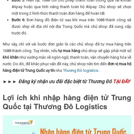
Bước 5:
Hiện tại, 1688 chỉ cho phép thanh toán thông qua tài khoản
Alipay hoặc qua tính năng thanh toán hộ Alipay. Chủ shop sẽ chọn
một trong 2 hình thức thanh toán đơn hàng để hoàn tất.
Bước 6:
Đơn hàng đồ điện tử sau khi mua trên 1688 thành công sẽ
được ship về địa chỉ nội địa Trung Quốc mà chủ shop đã cung cấp
trước đó.
Như vậy, chỉ với vài bước đơn giản là các chủ shop đã tự mua hàng trên
1688 thành công. Tuy nhiên, nếu
tự mua hàng
chủ shop sẽ gặp phải một số
khó khăn
như vướng mắc về ngôn ngữ, thanh toán, vận chuyển hàng hóa về
nước. Do đó, để khắc phục vấn đề này, chủ shop nên tìm đến
đơn vị mua hộ
hàng điện tử Trung Quốc uy tín
như
Thương Đô logistics
.
►►► Đăng ký nhận ưu đãi đặc biệt từ Thương Đô
TẠI ĐÂY
Lợi ích khi nhập hàng điện tử Trung
Quốc tại Thương Đô Logistics