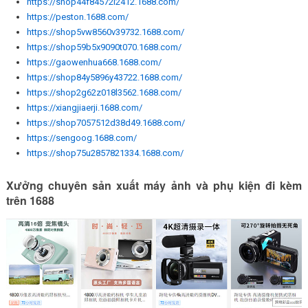
https://shop44f84572i2412.1688.com/
https://peston.1688.com/
https://shop5vw8560v39732.1688.com/
https://shop59b5x9090t070.1688.com/
https://gaowenhua668.1688.com/
https://shop84y5896y43722.1688.com/
https://shop2g62z018l3562.1688.com/
https://xiangjiaerji.1688.com/
https://shop7057512d38d49.1688.com/
https://sengoog.1688.com/
https://shop75u2857821334.1688.com/
Xưởng chuyên sản xuất máy ảnh và phụ kiện đi kèm
trên 1688