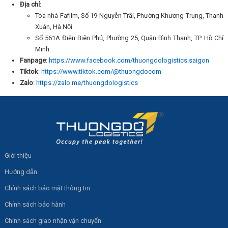
Địa chỉ
:
Tòa nhà Fafilm, Số 19 Nguyễn Trãi, Phường Khương Trung, Thanh
Xuân, Hà Nội
Số 561A Điện Biên Phủ, Phường 25, Quận Bình Thạnh, TP. Hồ Chí
Minh
Fanpage
:
https://www.facebook.com/thuongdologistics.saigon
Tiktok
:
https://www.tiktok.com/@thuongdocom
Zalo
:
https://zalo.me/thuongdologistics
Giới thiệu
Hướng dẫn
Chính sách bảo mật thông tin
Chính sách bảo hành
Chính sách giao nhận vận chuyển