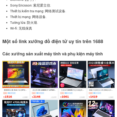
Sony Ericsson: 索尼爱立信.
Thiết bị kiểm tra mạng: 网络测试设备.
Thiết bị mạng: 网络设备.
Tường lửa: 防火墙.
Wi-fi: 无线保真
Một số link xưởng đồ điện tử uy tín trên 1688
Các xưởng sản xuất máy tính và phụ kiện máy tính