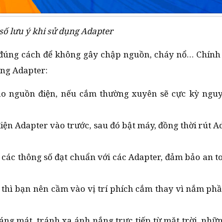
số lưu ý khi sử dụng Adapter
 đúng cách để không gây chập nguồn, cháy nổ… Chính 
ụng Adapter:
o nguồn điện, nếu cắm thường xuyên sẽ cực kỳ nguy
n Adapter vào trước, sau đó bật máy, đồng thời rút A
các thông số đạt chuẩn với các Adapter, đảm bảo an t
thì bạn nên cầm vào vị trí phích cắm thay vì nắm ph
áng mát, tránh xa ánh nắng trực tiếp từ mặt trời, nhữ