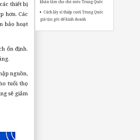
khăn tắm cho chó mèo Trung Quốc
ác thiết bị
Cách lấy sỉ thiệp cưới Trung Quốc
ấp hơn. Các
giá tận gốc để kinh doanh
ảm bảo hoạt
ch ổn định.
bảng.
chập nguồn,
ho tuổi thọ
úng sẽ giảm