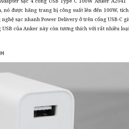
là Adapter sạc 4 cổng USB Type C 100W Anker A2041 
a, nó được hãng trang bị công suất lên đến 100W, tíc
ng nghệ sạc nhanh Power Delivery ở trên cổng USB-C g
 USB của Anker này còn tương thích với rất nhiều lo
UH