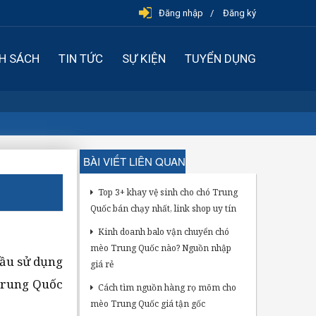
Đăng nhập
Đăng ký
H SÁCH
TIN TỨC
SỰ KIỆN
TUYỂN DỤNG
BÀI VIẾT LIÊN QUAN
Top 3+ khay vệ sinh cho chó Trung
Quốc bán chạy nhất, link shop uy tín
Kinh doanh balo vận chuyển chó
mèo Trung Quốc nào? Nguồn nhập
cầu sử dụng
giá rẻ
 Trung Quốc
Cách tìm nguồn hàng rọ mõm cho
mèo Trung Quốc giá tận gốc