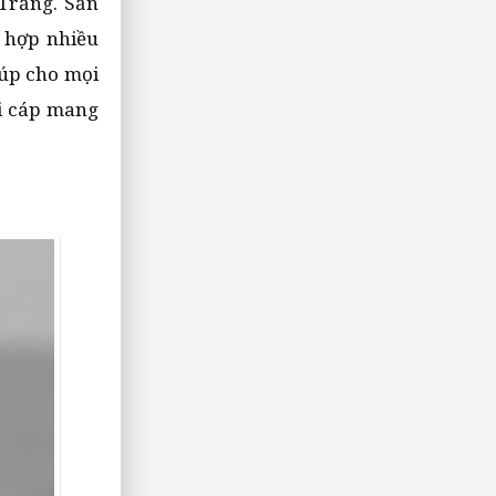
Trắng. Sản
h hợp nhiều
iúp cho mọi
ại cáp mang