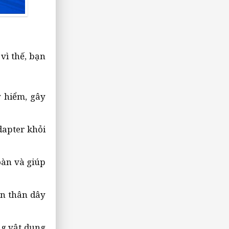
vì thế, bạn
 hiểm, gây
dapter khỏi
oàn và giúp
ần thân dây
ng vật dụng