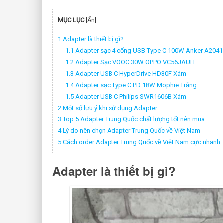
MỤC LỤC
[
Ẩn
]
1 Adapter là thiết bị gì?
1.1 Adapter sạc 4 cổng USB Type C 100W Anker A2041
1.2 Adapter Sạc VOOC 30W OPPO VC56JAUH
1.3 Adapter USB C HyperDrive HD30F Xám
1.4 Adapter sạc Type C PD 18W Mophie Trắng
1.5 Adapter USB C Philips SWR1606B Xám
2 Một số lưu ý khi sử dụng Adapter
3 Top 5 Adapter Trung Quốc chất lượng tốt nên mua
4 Lý do nên chọn Adapter Trung Quốc về Việt Nam
5 Cách order Adapter Trung Quốc về Việt Nam cực nhanh
Adapter là thiết bị gì?