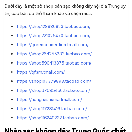
Dưới đây là một số shop bán sạc không dây nội địa Trung uy
 Quốc, nạp tiền ví Alipay
tín, các bạn có thể tham khảo và chọn mua:
i khoản
https://shop128880923.taobao.com/
https://shop221025470.taobao.com/
https://greenconnection.tmall.com/
https://shop264255283.taobao.com/
 khách hàng
https://shop590413875.taobao.com/
https://qfsm.tmall.com/
https://shop107379893.taobao.com/
https://shop67095450.taobao.com/
https://hongruishuma.tmall.com/
https://shop117231416.taobao.com/
https://shop116249237.taobao.com/
Nhập sạc không dây Trung Quốc chất