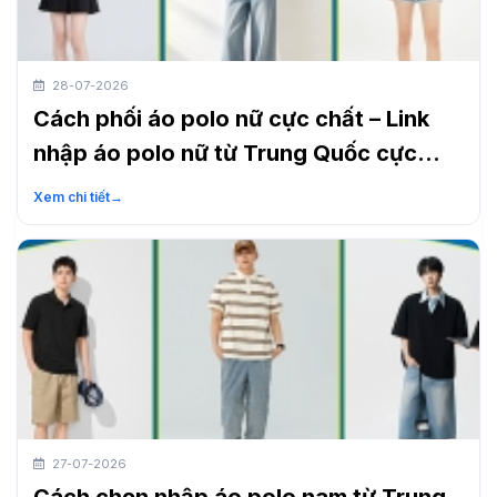
28-07-2026
Cách phối áo polo nữ cực chất – Link
nhập áo polo nữ từ Trung Quốc cực
nhanh
Xem chi tiết
→
27-07-2026