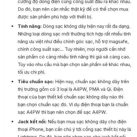
cường độ dòng điện cùng công suất đầu ra khác nhau.
Do đó, bạn nên cân nhắc thật kỹ để có thể chọn mua
được sản phẩm phù hợp với thiết bị.
Tính năng:
Dòng sạc không dây hiện nay rất đa dạng.
Những loại dòng sạc mới thường tích hợp rất nhiều tính
năng ưu việt như điều chỉnh góc sạc, hỗ trợ magsafe,
chỉnh công suất sạc… Tuy nhiên, mọi người cần nhớ
sản phẩm có càng nhiều tính năng thì giá sẽ càng cao.
Tùy vào nhu cầu mà bạn chọn sản phẩm sẽ khác nhau,
tối ưu chi phí.
Tiêu chuẩn sạc:
Hiện nay, chuẩn sạc không dây trên
thị trường gồm có 3 loại là A4PW, PMA và Qi. Điện
thoại của bạn thiết kế chuẩn sạc không dây nào thì
bạn chọn chuẩn sạc đó. Ví dụ điện thoại bạn là chuẩn
sạc A4PW thì bạn nên chọn đế sạc A4PW.
Jack kết nối:
Nếu bạn mua sạc không dây cho điện
thoại iPhone, bạn cần chú ý tới cổng sạc thiết bị này là
Lightning. Do đó, bạn nên chọn sạc cho jack kết nối