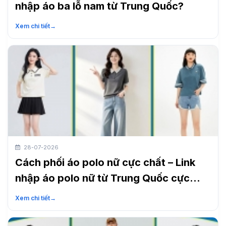
nhập áo ba lỗ nam từ Trung Quốc?
Xem chi tiết
→
28-07-2026
Cách phối áo polo nữ cực chất – Link
nhập áo polo nữ từ Trung Quốc cực
nhanh
Xem chi tiết
→