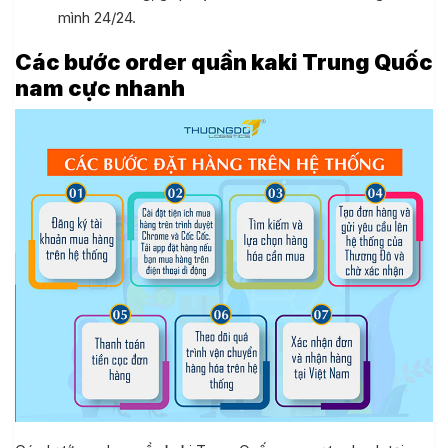
mình 24/24.
Các bước order quần kaki Trung Quốc
nam cực nhanh
Quốc
uốc
aobao 1688
 Quốc, nạp tiền ví Alipay
i khoản
 khách hàng