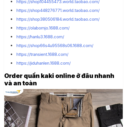
https://shop104455473.world.taobao.com/
https://shop448276771.world.taobao.com/
https://shop380506184.world.taobao.com/
https://olabomjo.1688.com/
https://hanlu3.1688.com/
https://shop66s4u95568s06.1688.com/
https://transient.1688.com/
https://jiduhanlen.1688.com/
Order quần kaki online ở đâu nhanh
và an toàn