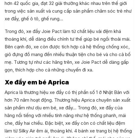
hơn 42 quốc gia, đạt 32 giải thưởng khác nhau trên thế giới
trong việc sản xuất và cung cấp sản phẩm chăm sóc trẻ như
xe đẩy, ghế ô tô, ghế rung…
Trong đó, xe đẩy Joie Pact làm từ chất liệu vải đệm khá
thoáng khí, dễ dàng điều chỉnh tư thế giúp bé ngồi thoải mái.
Bên cạnh đó, xe còn được tích hợp cả hệ thống chống xóc,
giỏ đựng đồ mang đến nhiều thuận tiện cho bé và cho cả bố
mẹ. Tương tự như các hãng trên, xe Joie Pact dễ dàng gấp
gọn, thích hợp cho cả những chuyến đi xa.
Xe đẩy em bé Aprica
Aprica là thương hiệu xe đẩy có thị phần số 1 ở Nhật Bản với
hơn 70 năm hoạt động. Thương hiệu Aprica chuyên sản xuất
sản phẩm như dịu em bé, xe đẩy… Trong đó, xe đẩy của
hãng nổi tiếng với nhiều tính năng như hệ thống phanh, mái
che, đẩy hai chiều. Đặc biệt, xe đẩy còn có chất liệu đệm
làm từ Silky Air êm ái, thoáng khí. 4 bánh xe trang bị hệ thống