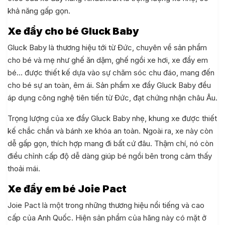
khả năng gấp gọn.
Xe đẩy cho bé Gluck Baby
Gluck Baby là thương hiệu tới từ Đức, chuyên về sản phẩm
cho bé và mẹ như ghế ăn dặm, ghế ngồi xe hơi, xe đẩy em
bé… được thiết kế dựa vào sự chăm sóc chu đáo, mang đến
cho bé sự an toàn, êm ái. Sản phẩm xe đẩy Gluck Baby đều
áp dụng công nghệ tiên tiến từ Đức, đạt chứng nhận châu Âu.
Trọng lượng của xe đẩy Gluck Baby nhẹ, khung xe được thiết
kế chắc chắn và bánh xe khóa an toàn. Ngoài ra, xe này còn
dễ gấp gọn, thích hợp mang đi bất cứ đâu. Thậm chí, nó còn
điều chỉnh cấp độ dễ dàng giúp bé ngồi bên trong cảm thấy
thoải mái.
Xe đẩy em bé Joie Pact
Joie Pact là một trong những thương hiệu nổi tiếng và cao
cấp của Anh Quốc. Hiện sản phẩm của hãng này có mặt ở