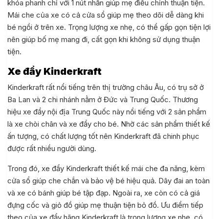
khóa phanh chỉ với 1 nút nhấn giúp mẹ điều chỉnh thuận tiện.
Mái che của xe có cả cửa sổ giúp mẹ theo dõi dễ dàng khi
bé ngồi ở trên xe. Trọng lượng xe nhẹ, có thể gấp gọn tiện lợi
nên giúp bố mẹ mang đi, cất gọn khi không sử dụng thuận
tiện.
Xe đẩy Kinderkraft
Kinderkraft rất nổi tiếng trên thị trường châu Âu, có trụ sở ở
Ba Lan và 2 chi nhánh nằm ở Đức và Trung Quốc. Thương
hiệu xe đẩy nội địa Trung Quốc này nổi tiếng với 2 sản phẩm
là xe chòi chân và xe đẩy cho bé. Nhờ các sản phẩm thiết kế
ấn tượng, có chất lượng tốt nên Kinderkraft đã chinh phục
được rất nhiều người dùng.
Trong đó, xe đẩy Kinderkraft thiết kế mái che đa năng, kèm
cửa sổ giúp che chắn và bảo vệ bé hiệu quả. Dây đai an toàn
và xe có bánh giúp bé tập đạp. Ngoài ra, xe còn có cả giá
đựng cốc và giỏ đồ giúp mẹ thuận tiện bỏ đồ. Ưu điểm tiếp
theo của xe đẩy hãng Kinderkraft là trọng lượng xe nhẹ, có