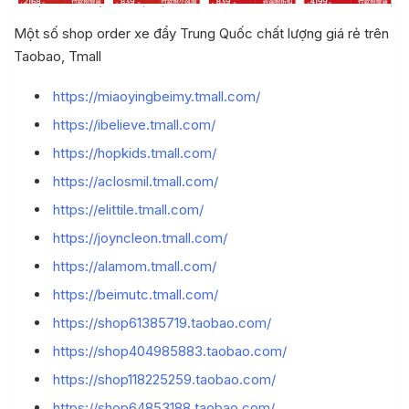
 Quốc, nạp tiền ví Alipay
Một số shop order xe đẩy Trung Quốc chất lượng giá rẻ trên
Taobao, Tmall
i khoản
https://miaoyingbeimy.tmall.com/
https://ibelieve.tmall.com/
https://hopkids.tmall.com/
https://aclosmil.tmall.com/
 khách hàng
https://elittile.tmall.com/
https://joyncleon.tmall.com/
https://alamom.tmall.com/
https://beimutc.tmall.com/
https://shop61385719.taobao.com/
https://shop404985883.taobao.com/
https://shop118225259.taobao.com/
https://shop64853188.taobao.com/