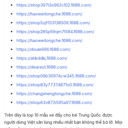
https://shop397l3o962c102.1688.com/
https://haoweitongche.1688.com/
https://shop5zjf133138509.1688.com/
https://shop285p69qm7l584.1688.com/
https://haoweitongche.1688.com/
https://doule666.1688.com/
https://ahkddkj.1688.com/
https://dearest.1688.com/
https://shop09b30974cw345.1688.com/
https://shop83y77374871o0.1688.com/
https://changshengtongche.1688.com/
https://shop63v872i595a97.1688.com/
Trên đây là top 10 mẫu xe đẩy cho bé Trung Quốc được
người dùng Việt săn lùng nhiều nhất bạn không thể bỏ lỡ. Mọi