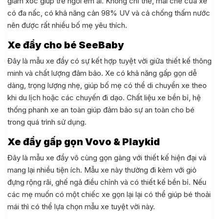
giảm xóc giúp trẻ ngồi êm ái. Không chỉ thế, mái che của xe
có đa nấc, có khả năng cản 98% UV và cả chống thấm nước
nên được rất nhiều bố mẹ yêu thích.
Xe đẩy cho bé SeeBaby
Đây là mẫu xe đẩy có sự kết hợp tuyệt vời giữa thiết kế thông
minh và chất lượng đảm bảo. Xe có khả năng gấp gọn dễ
dàng, trọng lượng nhẹ, giúp bố mẹ có thể di chuyển xe theo
khi du lịch hoặc các chuyến đi dạo. Chất liệu xe bền bỉ, hệ
thống phanh xe an toàn giúp đảm bảo sự an toàn cho bé
trong quá trình sử dụng.
Xe đẩy gấp gọn Vovo & Playkid
Đây là mẫu xe đẩy vô cùng gọn gàng với thiết kế hiện đại và
mang lại nhiều tiện ích. Mẫu xe này thường đi kèm với giỏ
đựng rộng rãi, ghế ngả điều chỉnh và có thiết kế bền bỉ. Nếu
các mẹ muốn có một chiếc xe gọn lại lại có thể giúp bé thoải
mái thì có thể lựa chọn mẫu xe tuyệt vời này.