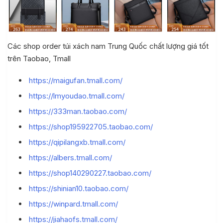
Các shop order túi xách nam Trung Quốc chất lượng giá tốt
trên Taobao, Tmall
https://maigufan.tmall.com/
https://lmyoudao.tmall.com/
https://333man.taobao.com/
https://shop195922705.taobao.com/
https://qipilangxb.tmall.com/
https://albers.tmall.com/
https://shop140290227.taobao.com/
Quốc
https://shinian10.taobao.com/
https://winpard.tmall.com/
uốc
https://jiahaofs.tmall.com/