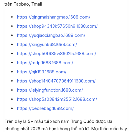
trên Taobao, Tmall
https://qingmaishangmao.1688.com/
https://shop94343k57650n9.1688.com/
https://yuqiaoxiangbao.1688.com/
https://xingyun668.1688.com/
https://shop50f985w8602l5.1688.com/
https://mdpj1688.1688.com/
https://bjlr199.1688.com/
https://shop1448470736491.1688.com/
https://leiyingfunction.1688.com/
https://shop5a03842m25512.1688.com/
https://cecilebag.1688.com/
Trên đây là 5+ mẫu túi xách nam Trung Quốc được ưa
chuộng nhất 2026 mà bạn không thể bỏ lỡ. Mọi thắc mắc hay