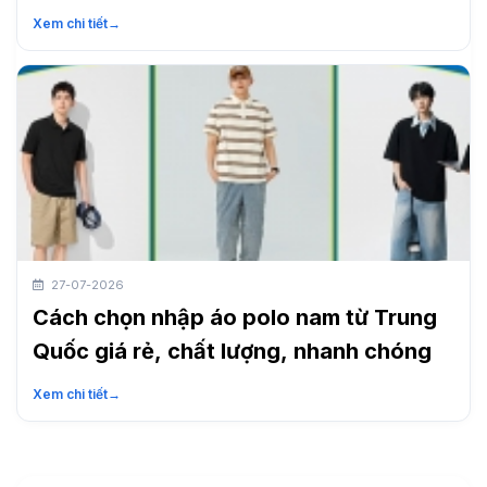
nhanh
Xem chi tiết
→
27-07-2026
Cách chọn nhập áo polo nam từ Trung
Quốc giá rẻ, chất lượng, nhanh chóng
Xem chi tiết
→