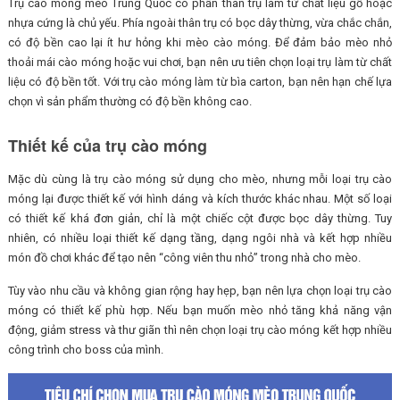
Trụ cào móng mèo Trung Quốc có phần thân trụ làm từ chất liệu gỗ hoặc
nhựa cứng là chủ yếu. Phía ngoài thân trụ có bọc dây thừng, vừa chắc chắn,
có độ bền cao lại ít hư hỏng khi mèo cào móng. Để đảm bảo mèo nhỏ
thoải mái cào móng hoặc vui chơi, bạn nên ưu tiên chọn loại trụ làm từ chất
liệu có độ bền tốt. Với trụ cào móng làm từ bìa carton, bạn nên hạn chế lựa
chọn vì sản phẩm thường có độ bền không cao.
Thiết kế của trụ cào móng
Mặc dù cùng là trụ cào móng sử dụng cho mèo, nhưng mỗi loại trụ cào
móng lại được thiết kế với hình dáng và kích thước khác nhau. Một số loại
có thiết kế khá đơn giản, chỉ là một chiếc cột được bọc dây thừng. Tuy
nhiên, có nhiều loại thiết kế dạng tầng, dạng ngôi nhà và kết hợp nhiều
món đồ chơi khác để tạo nên “công viên thu nhỏ” trong nhà cho mèo.
Tùy vào nhu cầu và không gian rộng hay hẹp, bạn nên lựa chọn loại trụ cào
móng có thiết kế phù hợp. Nếu bạn muốn mèo nhỏ tăng khả năng vận
động, giảm stress và thư giãn thì nên chọn loại trụ cào móng kết hợp nhiều
công trình cho boss của mình.