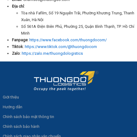
Địa chỉ
:
Tòa nhà Fafilm, Số 19 Nguyễn Trãi, Phường Khương Trung, Thanh
Xuân, Hà Nội
Số 561A Điện Biên Phủ, Phường 25, Quận Bình Thạnh, TP. Hồ Chí
Minh
Fanpage
:
https://www.facebook.com/thuongdocom/
Tiktok
:
https://www.tiktok.com/@thuongdocom
Zalo
:
https://zalo.me/thuongdologistics
Giới thiệu
Hướng dẫn
Chính sách bảo mật thông tin
Chính sách bảo hành
Chính sách giao nhận vận chuyển