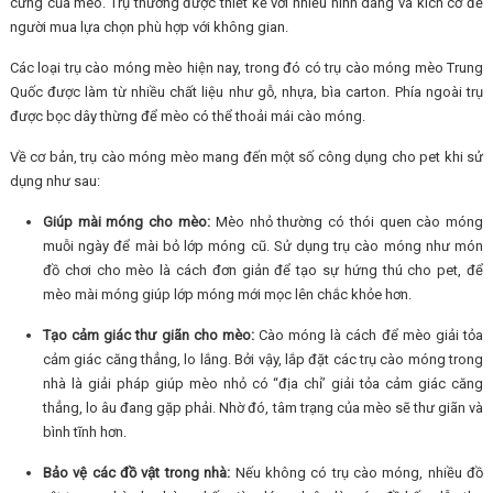
cưng của mèo. Trụ thường được thiết kế với nhiều hình dáng và kích cỡ để
người mua lựa chọn phù hợp với không gian.
Các loại trụ cào móng mèo hiện nay, trong đó có trụ cào móng mèo Trung
Quốc được làm từ nhiều chất liệu như gỗ, nhựa, bìa carton. Phía ngoài trụ
được bọc dây thừng để mèo có thể thoải mái cào móng.
Về cơ bản, trụ cào móng mèo mang đến một số công dụng cho pet khi sử
dụng như sau:
Giúp mài móng cho mèo:
Mèo nhỏ thường có thói quen cào móng
muỗi ngày để mài bỏ lớp móng cũ. Sử dụng trụ cào móng như món
đồ chơi cho mèo là cách đơn giản để tạo sự hứng thú cho pet, để
mèo mài móng giúp lớp móng mới mọc lên chắc khỏe hơn.
Tạo cảm giác thư giãn cho mèo:
Cào móng là cách để mèo giải tỏa
cảm giác căng thẳng, lo lắng. Bởi vậy, lắp đặt các trụ cào móng trong
nhà là giải pháp giúp mèo nhỏ có “địa chỉ’ giải tỏa cảm giác căng
thẳng, lo âu đang gặp phải. Nhờ đó, tâm trạng của mèo sẽ thư giãn và
bình tĩnh hơn.
Bảo vệ các đồ vật trong nhà:
Nếu không có trụ cào móng, nhiều đồ