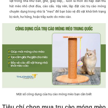
vật trong nhà như bàn, ghế, giày dép,... luôn là món đồ hấp dẫn thu
hút mèo nhỏ chơi đùa, cào cấu. Vậy nên, lắp đặt các trụ cào móng
chuyên dụng trong nhà là “mẹo” để bạn bảo vệ đồ vật khỏi tình trạng
bị rách, hư hỏng, hoặc trầy xước do mèo cào.
Một số công dụng của trụ cào móng mèo bạn cần biết
Tiêu chí chọn mua trụ cào móng mèo