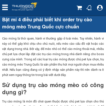
Bật mí 4 điều phải biết khi order trụ cào
móng mèo Trung Quốc cực chuẩn
Cào móng là thói quen, hành vi thường gặp ở loài mèo. Tuy nhiên, hành vi
này có thể gây khó chịu cho chủ nuôi, nếu mèo cào cấu đồ vật hoặc các
vật dụng trong nhà. Bởi vậy, để mèo nhỏ có thể cào móng thoải mái, nhiều
chủ pet lựa chọn lắp đặt các trụ cào móng trong nhà dành riêng cho boss
cưng của mình. Trong số các loại trụ cào móng được chủ pet lựa chọn, trụ
cào móng mèo Trung Quốc là sản phẩm thu hút mọi người chọn mua nhiều
nhất. Nếu bạn cũng đang có ý định nhập sản phẩm này thì nên dành ra ít
phút xem ngay thông tin trong bài viết dưới đây.
Sử dụng trụ cào móng mèo có công
dụng gì?
Trụ cào móng là món đồ chơi quen thuộc được chủ pet lựa chọn cho thú