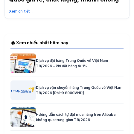
Xem chi tiết
→
🔥
Xem nhiều nhất hôm nay
Dịch vụ đặt hàng Trung Quốc về Việt Nam
T8/2026 – Phí đặt hàng từ 1%
Dịch vụ vận chuyển hàng Trung Quốc về Việt Nam
T8/2026 [Phí từ 8000VNĐ]
Hướng dẫn cách tự đặt mua hàng trên Alibaba
không qua trung gian T8/2026