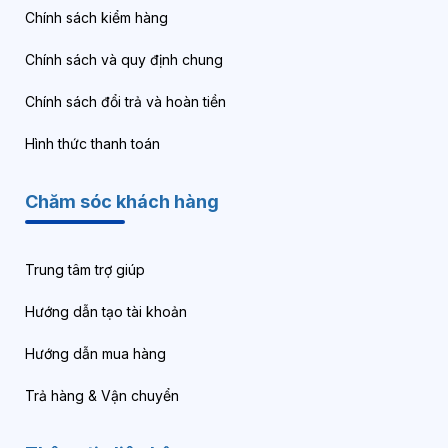
Chính sách kiểm hàng
Chính sách và quy định chung
Chính sách đổi trả và hoàn tiền
Hình thức thanh toán
Chăm sóc khách hàng
Trung tâm trợ giúp
Hướng dẫn tạo tài khoản
Hướng dẫn mua hàng
Trả hàng & Vận chuyển