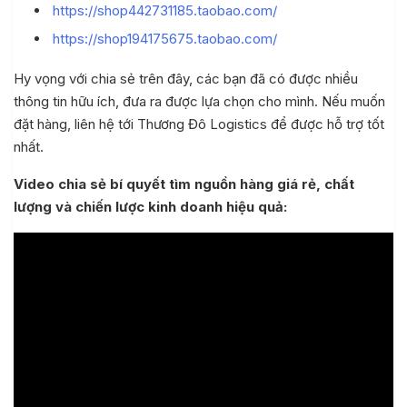
https://shop442731185.taobao.com/
https://shop194175675.taobao.com/
Hy vọng với chia sẻ trên đây, các bạn đã có được nhiều
thông tin hữu ích, đưa ra được lựa chọn cho mình. Nếu muốn
đặt hàng, liên hệ tới Thương Đô Logistics để được hỗ trợ tốt
nhất.
Video chia sẻ bí quyết tìm nguồn hàng giá rẻ, chất
Quốc
lượng và chiến lược kinh doanh hiệu quả:
uốc
aobao 1688
 Quốc, nạp tiền ví Alipay
i khoản