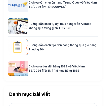
Dịch vụ vận chuyển hàng Trung Quốc về Việt Nam
T8/2026 [Phí từ 8000VNĐ]
Hướng dẫn cách tự đặt mua hàng trên Alibaba
không qua trung gian T8/2026
Hướng dẫn cách tạo đơn hàng thông qua giỏ hàng
Thương Đô
Dịch vụ order đặt hàng 1688 về Việt Nam
T8/2026 [Từ 1%] Phí mua hàng 1688
Danh mục bài viết