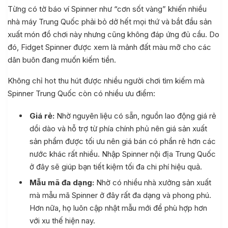
Từng có tờ báo ví Spinner như “cơn sốt vàng” khiến nhiều
nhà máy Trung Quốc phải bỏ dở hết mọi thứ và bắt đầu sản
xuất món đồ chơi này nhưng cũng không đáp ứng đủ cầu. Do
đó, Fidget Spinner được xem là mảnh đất màu mỡ cho các
dân buôn đang muốn kiếm tiền.
Không chỉ hot thu hút được nhiều người chơi tìm kiếm mà
Spinner Trung Quốc còn có nhiều ưu điểm:
Giá rẻ:
Nhờ nguyên liệu có sẵn, nguồn lao động giá rẻ
dồi dào và hỗ trợ từ phía chính phủ nên giá sản xuất
sản phẩm được tối ưu nên giá bán có phần rẻ hơn các
nước khác rất nhiều. Nhập Spinner nội địa Trung Quốc
ở đây sẽ giúp bạn tiết kiệm tối đa chi phí hiệu quả.
Mẫu mã đa dạng:
Nhờ có nhiều nhà xưởng sản xuất
mà mẫu mã Spinner ở đây rất đa dạng và phong phú.
Hơn nữa, họ luôn cập nhật mẫu mới để phù hợp hơn
với xu thế hiện nay.