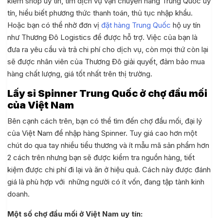
kiếm shop uy tín, tìm dịch vụ vận chuyển hàng Trung Quốc uy
tín, hiểu biết phương thức thanh toán, thủ tục nhập khẩu.
Hoặc bạn có thể nhờ đơn vị
đặt hàng Trung Quốc
hộ uy tín
như Thương Đô Logistics để được hỗ trợ. Việc của bạn là
đưa ra yêu cầu và trả chi phí cho dịch vụ, còn mọi thứ còn lại
sẽ được nhân viên của Thương Đô giải quyết, đảm bảo mua
hàng chất lượng, giá tốt nhất trên thị trường.
Lấy sỉ Spinner Trung Quốc ở chợ đầu mối
của Việt Nam
Bên cạnh cách trên, bạn có thể tìm đến chợ đầu mối, đại lý
của Việt Nam để nhập hàng Spinner. Tuy giá cao hơn một
chút do qua tay nhiều tiểu thương và ít mẫu mã sản phẩm hơn
2 cách trên nhưng bạn sẽ được kiểm tra nguồn hàng, tiết
kiệm được chi phí đi lại và ăn ở hiệu quả. Cách này được đánh
giá là phù hợp với những người có ít vốn, đang tập tành kinh
doanh.
Một số chợ đầu mối ở Việt Nam uy tín: