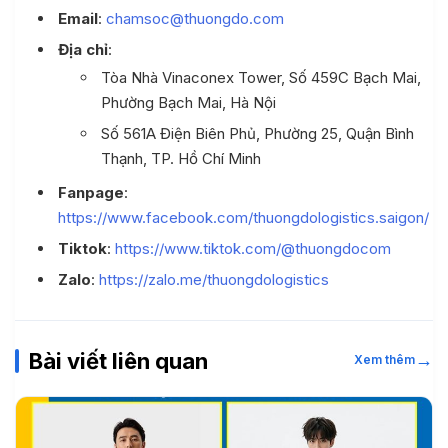
Email
:
chamsoc@thuongdo.com
Địa chỉ
:
Tòa Nhà Vinaconex Tower, Số 459C Bạch Mai,
Phường Bạch Mai, Hà Nội
Số 561A Điện Biên Phủ, Phường 25, Quận Bình
Thạnh, TP. Hồ Chí Minh
Fanpage
:
https://www.facebook.com/thuongdologistics.saigon/
Tiktok
:
https://www.tiktok.com/@thuongdocom
Zalo
:
https://zalo.me/thuongdologistics
Bài viết liên quan
→
Xem thêm