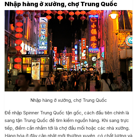
Nhập hàng ở xưởng, chợ Trung Quốc
Nhập hàng ở xưởng, chợ Trung Quốc
Để nhập Spinner Trung Quốc tận gốc, cách đầu tiên chính là
sang tận Trung Quốc để tìm kiếm nguồn hàng. Khi sang trực
tiếp, điểm cần nhắm tới là chợ đầu mối hoặc các nhà xưởng.
Hàng hóa ở đây cập nhật mới thường xuyên, có chất lượng và