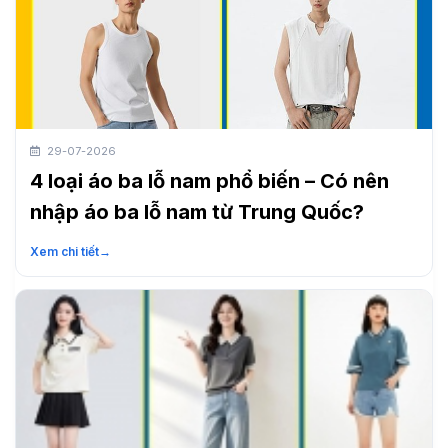
29-07-2026
4 loại áo ba lỗ nam phổ biến – Có nên
nhập áo ba lỗ nam từ Trung Quốc?
Xem chi tiết
→