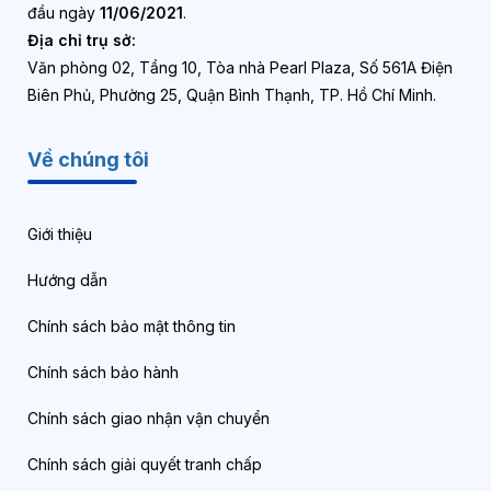
đầu ngày
11/06/2021
.
Địa chỉ trụ sở:
Văn phòng 02, Tầng 10, Tòa nhà Pearl Plaza, Số 561A Điện
Biên Phủ, Phường 25, Quận Bình Thạnh, TP. Hồ Chí Minh.
Về chúng tôi
Giới thiệu
Hướng dẫn
Chính sách bảo mật thông tin
Chính sách bảo hành
Chính sách giao nhận vận chuyển
Chính sách giải quyết tranh chấp