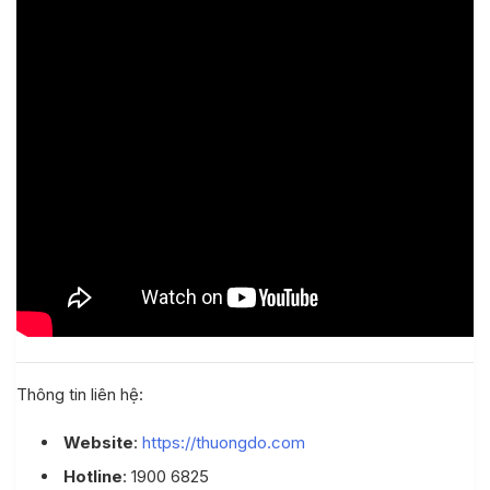
 khách hàng
Thông tin liên hệ:
Website
:
https://thuongdo.com
Hotline
: 1900 6825