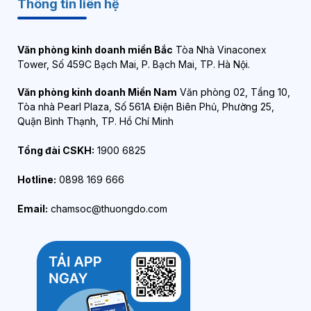
Thông tin liên hệ
Văn phòng kinh doanh miền Bắc
Tòa Nhà Vinaconex
Tower, Số 459C Bạch Mai, P. Bạch Mai, TP. Hà Nội.
Văn phòng kinh doanh Miền Nam
Văn phòng 02, Tầng 10,
Tòa nhà Pearl Plaza, Số 561A Điện Biên Phủ, Phường 25,
Quận Bình Thạnh, TP. Hồ Chí Minh
Tổng đài CSKH:
1900 6825
Hotline:
0898 169 666
Email:
chamsoc@thuongdo.com