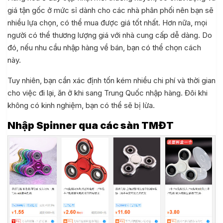
giá tận gốc ở mức sỉ dành cho các nhà phân phối nên bạn sẽ
nhiều lựa chọn, có thể mua được giá tốt nhất. Hơn nữa, mọi
người có thể thương lượng giá với nhà cung cấp dễ dàng. Do
đó, nếu nhu cầu nhập hàng về bán, bạn có thể chọn cách
này.
Tuy nhiên, bạn cần xác định tốn kém nhiều chi phí và thời gian
cho việc đi lại, ăn ở khi sang Trung Quốc nhập hàng. Đôi khi
không có kinh nghiệm, bạn có thể sẽ bị lừa.
Nhập Spinner qua các sàn TMĐT