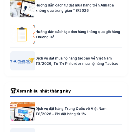
Hướng dẫn cách tự đặt mua hàng trên Alibaba
không qua trung gian T8/2026
Hướng dẫn cách tạo đơn hàng thông qua giỏ hàng
Thương Đô
Dịch vụ đặt mua hộ hàng taobao về Việt Nam
T8/2026, Từ 1% Phí order mua hộ hàng Taobao
🏆
Xem nhiều nhất tháng này
Dịch vụ đặt hàng Trung Quốc về Việt Nam
T8/2026 – Phí đặt hàng từ 1%