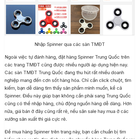
Nhập Spinner qua các sàn TMĐT
Ngoài việc tự đánh hàng, đặt hàng Spinner Trung Quốc trên
các trang TMĐT cũng được nhiều người áp dụng hiện nay.
Các sàn TMĐT Trung Quốc đang thu hút rất nhiều doanh
nghiệp mang đến cơn sốt hàng hóa. Chỉ cần click chuột, tìm
kiếm, bạn dễ dàng tìm thấy sản phẩm mình muốn, kể cả
Spinner. Điều này giúp bạn không cần phải sang Trung Quốc
cũng có thể nhập hàng, chủ động nguồn hàng dễ dàng. Hơn
nữa, giá bán ở đây cũng rất rẻ, nếu săn sale hay mua ở các
xưởng sản xuất thì giá cực rẻ.
Để mua hàng Spinner trên trang này, bạn cần chuẩn bị tìm