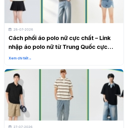
28-07-2026
Cách phối áo polo nữ cực chất – Link
nhập áo polo nữ từ Trung Quốc cực
nhanh
Xem chi tiết
→
27-07-2026