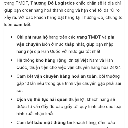
trang TMĐT,
Thương Đô Logistics
chắc chắn sẽ là địa chỉ
giúp bạn order hàng hoá thành công và hạn chế tối đa rủi ro
Quốc
xảy ra. Với các khách hàng đặt hàng tại Thương Đô, chúng tôi
luôn
cam kết
uốc
Chi phí mua hộ
hàng trên các trang TMĐT và
phí
aobao 1688
vận chuyển
luôn ở mức
thấp
nhất, giúp bạn nhập
hàng nội địa Hàn Quốc với mức giá tốt nhất
 Quốc, nạp tiền ví Alipay
Hệ thống
kho hàng rộng
lớn tại Việt Nam và Hàn
Quốc, thuận tiện cho việc vận chuyển hàng hoá 24/24
i khoản
Cam kết
vận chuyển hàng hoá an toàn
, bồi thường
gấp 10 lần nếu trong quá trình vận chuyển gặp phải sai
sót
Dịch vụ thủ tục hải quan
thuận lợi, khách hàng sẽ
được tư vấn đầy đủ các giấy tờ, quy trình cho các loại
 khách hàng
hình xuất nhập khẩu
Cam kết
bảo mật thông tin
khách hàng, đảm bảo