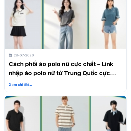
28-07-2026
Cách phối áo polo nữ cực chất – Link
nhập áo polo nữ từ Trung Quốc cực
nhanh
Xem chi tiết
→