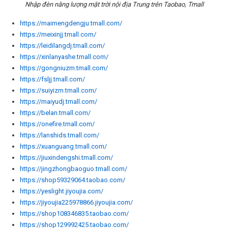
Nhập đèn năng lượng mặt trời nội địa Trung trên Taobao, Tmall
https://maimengdengju.tmall.com/
https://meixinjj.tmall.com/
https://leidilangdj.tmall.com/
https://xinlanyashe.tmall.com/
https://gongniuzm.tmall.com/
https://fsljj.tmall.com/
https://suiyizm.tmall.com/
https://maiyudj.tmall.com/
https://belan.tmall.com/
https://onefire.tmall.com/
https://lanshids.tmall.com/
https://xuanguang.tmall.com/
https://jiuxindengshi.tmall.com/
https://jingzhongbaoguo.tmall.com/
https://shop59329064.taobao.com/
https://yeslight.jiyoujia.com/
https://jiyoujia225978866.jiyoujia.com/
https://shop108346835.taobao.com/
https://shop129992425.taobao.com/