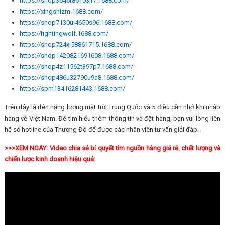
https://shop3646t85103jr7.1688.com/
https://xingshizm.1688.com/
https://shop7130ui4650s96.1688.com/
https://fightingwolf.1688.com/
https://shop724xi58861715.1688.com/
https://shop1420821691608.1688.com/
https://shop4z11562t397p7.1688.com/
https://shop486u32790u9a8.1688.com/
https://spm13416281443.1688.com/
Trên đây là đèn năng lượng mặt trời Trung Quốc và 5 điều cần nhớ khi nhập
hàng về Việt Nam. Để tìm hiểu thêm thông tin và đặt hàng, bạn vui lòng liên
hệ số hotline của Thương Đô để được các nhân viên tư vấn giải đáp.
>>>XEM NGAY: Video chia sẻ bí quyết tìm nguồn hàng giá rẻ, chất lượng và
chiến lược kinh doanh hiệu quả: