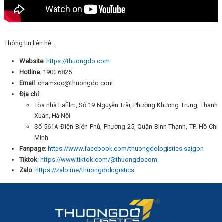
Thông tin liên hệ:
Website
:
https://thuongdo.com
Hotline
: 1900 6825
Email
: chamsoc@thuongdo.com
Địa chỉ
:
Tòa nhà Fafilm, Số 19 Nguyễn Trãi, Phường Khương Trung, Thanh
Xuân, Hà Nội
Số 561A Điện Biên Phủ, Phường 25, Quận Bình Thạnh, TP. Hồ Chí
Minh
Fanpage
:
https://www.facebook.com/thuongdologistics.saigon
Tiktok
:
https://www.tiktok.com/@thuongdocom
Zalo
:
https://zalo.me/thuongdologistics