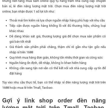
những nền tảng mua sắm online quy tụ hàng trăm nhà cung cấp chuyên
bán sỉ, lẻ đèn năng lượng mặt trời. Chọn mua đèn năng lượng mặt trời
online, bạn nhận được 1 số lợi ích như:
Thoải mái tìm kiếm và lựa chọn nguồn nhập hàng phù hợp với nhu cầu
Tiếp cận được nguồn hàng khổng lồ với đủ thương hiệu, chủng loại
khác nhau
Dễ dàng khảo sát giá, thương lượng giá để chọn mua sản phẩm có
giá bán tốt nhất
Giá thành sản phẩm phải chăng, thậm chí rẻ gần như tận gốc nếu
nhập sỉ trên 1688
Quy trình mua hàng đơn giản, không tốn nhiều thời gian và công sức
Nguồn hàng ổn định, dễ nhập, không lo khan hiếm hàng
Không cần sang tận nơi vẫn có thể kết nối với nhà cung cấp uy tín để
đặt hàng
Tùy vào nhu cầu thực tế, bạn có thể nhập sỉ đèn năng lượng mặt trời trên
1688 hoặc mua lẻ trên Tmall, Taobao.
Gợi ý link shop order đèn năng
lượng mặt trời trên Tmall, Taobao,