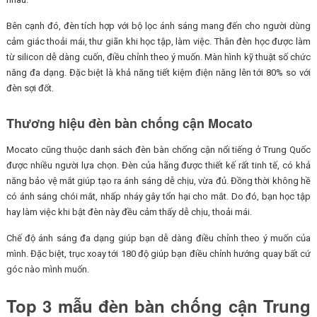
Bên cạnh đó, đèn tích hợp với bộ lọc ánh sáng mang đến cho người dùng
cảm giác thoải mái, thư giãn khi học tập, làm việc. Thân đèn học được làm
từ silicon dễ dàng cuốn, điều chỉnh theo ý muốn. Màn hình kỹ thuật số chức
năng đa dạng. Đặc biệt là khả năng tiết kiệm điện năng lên tới 80% so với
đèn sợi đốt.
Thương hiệu đèn bàn chống cận Mocato
Mocato cũng thuộc danh sách đèn bàn chống cận nổi tiếng ở Trung Quốc
được nhiều người lựa chọn. Đèn của hãng được thiết kế rất tinh tế, có khả
năng bảo vệ mắt giúp tạo ra ánh sáng dễ chịu, vừa đủ. Đồng thời không hề
có ánh sáng chói mắt, nhấp nháy gây tổn hại cho mắt. Do đó, bạn học tập
hay làm việc khi bật đèn này đều cảm thấy dễ chịu, thoải mái.
Chế độ ánh sáng đa dạng giúp bạn dễ dàng điều chỉnh theo ý muốn của
mình. Đặc biệt, trục xoay tới 180 độ giúp bạn điều chỉnh hướng quay bất cứ
góc nào mình muốn.
Top 3 mẫu đèn bàn chống cận Trung