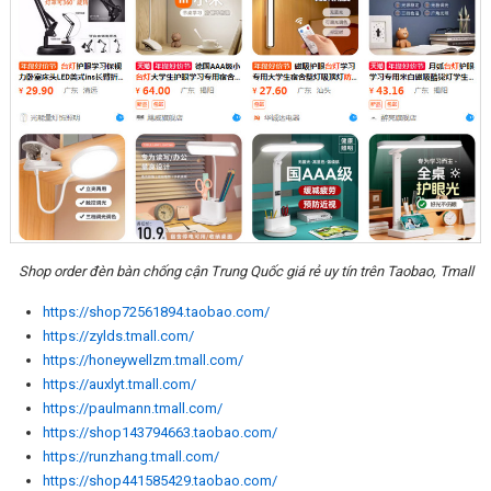
Shop order đèn bàn chống cận Trung Quốc giá rẻ uy tín trên Taobao, Tmall
https://shop72561894.taobao.com/
https://zylds.tmall.com/
https://honeywellzm.tmall.com/
https://auxlyt.tmall.com/
https://paulmann.tmall.com/
https://shop143794663.taobao.com/
https://runzhang.tmall.com/
https://shop441585429.taobao.com/