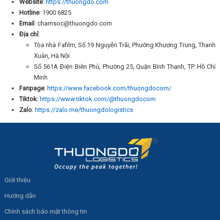
Website
:
https://thuongdo.com
Hotline
: 1900 6825
Email
: chamsoc@thuongdo.com
Địa chỉ
:
Tòa nhà Fafilm, Số 19 Nguyễn Trãi, Phường Khương Trung, Thanh
Xuân, Hà Nội
Số 561A Điện Biên Phủ, Phường 25, Quận Bình Thạnh, TP. Hồ Chí
Minh
Fanpage
:
https://www.facebook.com/thuongdocom/
Tiktok
:
https://www.tiktok.com/@thuongdocom
Zalo
:
https://zalo.me/thuongdologistics
Giới thiệu
Hướng dẫn
Chính sách bảo mật thông tin