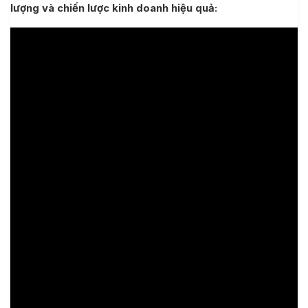
lượng và chiến lược kinh doanh hiệu quả:
 Quốc, nạp tiền ví Alipay
i khoản
 khách hàng