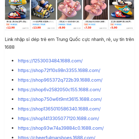
Link nhập sỉ dép trẻ em Trung Quốc cực nhanh, rẻ, uy tín trên
1688
https://1253003484.1688.com/
https://shop72f10s98n3355.1688.com/
https://shop965372q722b39.1688.com/
https://shop6v2582050c155.1688.com/
https://shop750w6t9mt3615.1688.com/
https://shop1365010586340.1688.com/
https://shop1413305077120.1688.com/
https://shop93w74a39884c0.1688.com/
https://cheerfulmarshoes.1688.com/