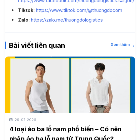
https://www.facebook.com/thuongdologistics.saigon/
Tiktok
:
https://www.tiktok.com/@thuongdocom
Zalo
:
https://zalo.me/thuongdologistics
Bài viết liên quan
→
Xem thêm
29-07-2026
4 loại áo ba lỗ nam phổ biến – Có nên
nhập áo ba lỗ nam từ Trung Quốc?