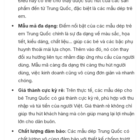
Điều này có thể cho thấy được sức hút của các sản
phẩm đến từ Trung Quốc, đặc biệt là các mẫu dép trẻ
em.
Mẫu mã đa dạng:
Điểm nổi bật của các mẫu dép trẻ
em Trung Quốc chính là sự đa dạng về màu sắc, họa
tiết, kiểu dáng, chất liệu… giúp các bé và các bậc phụ
huynh thoải mái lựa chọn. Thêm vào đó, nó còn thay
đổi xu hướng liên tục nhằm đáp ứng nhu cầu của người
dùng. Mẫu mã càng đa dạng thì càng thu hút người
dùng, việc kinh doanh cũng vô cùng đơn giản và nhanh
chóng.
Giá thành cực kỳ rẻ:
Trên thực tế, các mẫu dép cho
bé Trung Quốc có giá thành cực kỳ rẻ, phù hợp với thu
nhập và túi tiền của người Việt. Giá thành rẻ không chỉ
giúp thu hút khách hàng mà còn giúp mang lại lợi nhuận
lớn cho dân buôn.
Chất lượng đảm bảo:
Các mẫu dép Trung Quốc có
chất lượng vô cùng đảm bảo với thiết kế chống trượt,