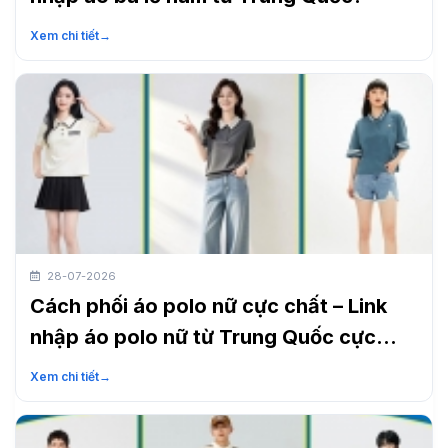
Xem chi tiết
→
28-07-2026
Cách phối áo polo nữ cực chất – Link
nhập áo polo nữ từ Trung Quốc cực
nhanh
Xem chi tiết
→